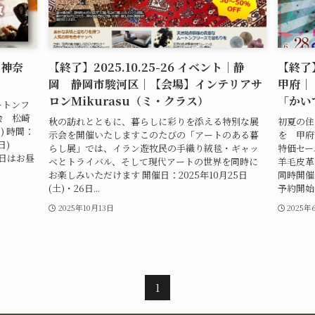
｜神奈
【終了】2025.10.25-26 イベント｜静
【終了】
岡 静岡市駿河区｜【会場】インテリアサ
甲府｜
ロンMikurasu（ミ・クラス）
「かい
ートンフ
会 松崎
秋の訪れとともに、暮らしに彩りを添える特別な展
初夏の住
日) 時間：
示会を開催いたしますこのたびの「アートのある暮
を 甲府
日)
らし展」では、イラン遊牧民の手織り絨毯・ギャッ
特価セー
初日はお昼
ベとトライバル、そして現代アートの世界を同時に
羊毛皮革
お楽しみいただけます 開催日：2025年10月25日
同時開催
(土)・26日...
予約開始 .
2025年10月13日
2025年
1