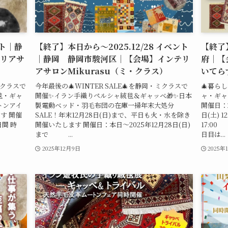
ント｜静
【終了】本日から～2025.12/28 イベント
【終了】
リアサ
｜静岡 静岡市駿河区｜【会場】インテリ
府｜【
アサロンMikurasu（ミ・クラス）
いてら
・ミクラスで
今年最後の🎄WINTER SALE🎄を静岡・ミクラスで
🎄暮ら
毯・ギャ
開催✨イラン手織りペルシャ絨毯＆ギャッベ🎁✨日本
ャ・ギャ
トンアイ
製電動ベッド・羽毛布団の在庫一掃年末大処分
開催日：2
す 開催
SALE！年末12月28日(日)まで、平日も火・水を除き
日(土) 1
日間 時
開催いたします 開催日：本日～2025年12月28日(日)
17:0
まで ...
日目は...
2025年12月9日
2025年