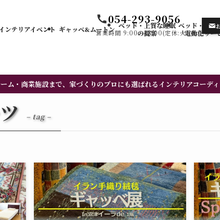
054-293-9056
ベッド・上質な睡眠
ベッド・カー
インテリアイベント
ギャッベ&ムートン
営業時間 9:00〜18:00(定休:火・水)
の提案
電動化サー
ルーム・商業施設まで、家づくりのプロにも選ばれるインテリアコーディ
ツ
– tag –