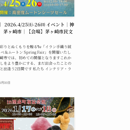
 2026.4/25㈯-26㈰ イベント｜神
 茅ヶ崎市｜【会場】茅ヶ崎市民文
彩りとぬくもりを贈る🐑「イラン手織り絨
ベ＆ムートン Spring Fair」を開催いたし
崎市では、初めての開催となりますこれか
しをより豊かにする、まだ出会ったことの
と出逢う2日間です 私たち インテリア・ラ
4月10日