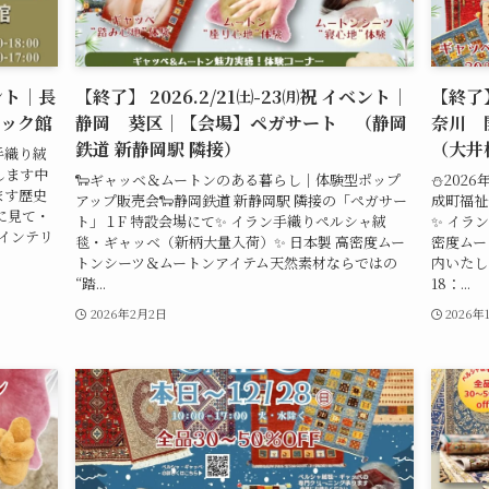
ベント｜長
【終了】 2026.2/21㈯-23㈪祝 イベント｜
【終了】
ック館
静岡 葵区｜【会場】ペガサート （静岡
奈川 
鉄道 新静岡駅 隣接）
（大井
手織り絨
します中
🐑ギャッベ＆ムートンのある暮らし｜体験型ポップ
⛄2026
ます歴史
アップ販売会🐑静岡鉄道 新静岡駅 隣接の「ペガサー
成町福祉
に見て・
ト」１F 特設会場にて✨ イラン手織りペルシャ絨
✨ イラ
 インテリ
毯・ギャッベ（新柄大量入荷）✨ 日本製 高密度ムー
密度ムー
トンシーツ＆ムートンアイテム天然素材ならではの
内いたしま
“踏...
18：...
2026年2月2日
2026年