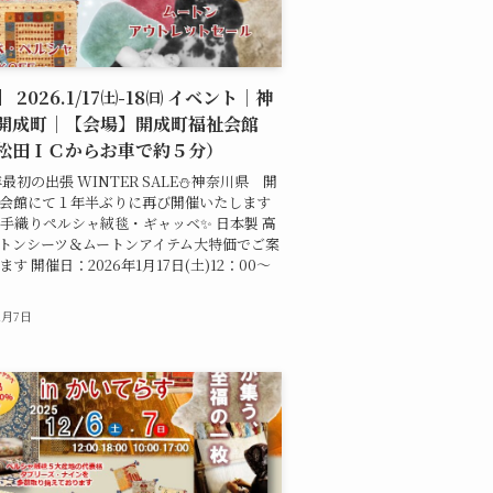
 2026.1/17㈯-18㈰ イベント｜神
開成町｜【会場】開成町福祉会館
松田ＩＣからお車で約５分）
年最初の出張 WINTER SALE⛄神奈川県 開
会館にて１年半ぶりに再び開催いたします
ン手織りペルシャ絨毯・ギャッベ✨ 日本製 高
トンシーツ＆ムートンアイテム大特価でご案
す 開催日：2026年1月17日(土)12：00～
1月7日