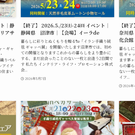
ベント｜静
【終了】 2026.5./23㈯-24㈰ イベント｜
【終了】
リアサ
静岡県 沼津市｜【会場】イーラde
奈川県
化会館
暮らしに彩りとぬくもりを贈る🐑「イラン手織り絨
毯 ギャッベ展」を開催いたします沼津市では、初め
ャ・ギャ
暮らしに
ての開催となりますこれからの暮らしをより豊かに
・
毯 ギャッ
する、まだ出会ったことのない一枚と出逢う2日間で
手織りペル
ます茅ヶ
す 私たち インテリア・ライフ・プロモーション株式
ンアイテ
らの暮ら
会...
の住まい
ない一枚
イフ...
2026年5月7日
2026年