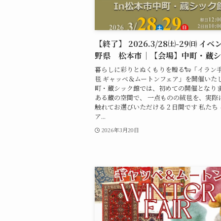
【終了】 2026.3/28㈯-29㈰ イ
野県 松本市｜【会場】中町・蔵シ
暮らしに彩りとぬくもりを贈る🐑「イラン
毯 ギャッベ＆ムートンフェア」を開催いた
町・蔵シック館では、初めての開催となり
ある蔵の空間で、 一点ものの絨毯を、実際
触れてお選びいただける２日間です 私たち
ア...
2026年3月20日