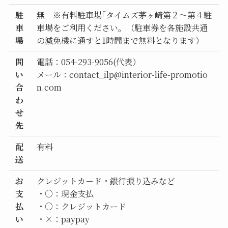
駐
無 ※有料駐車場｢タイムズ茅ヶ崎第２～第４駐
車
車場をご利用ください。（駐車券を各施設共通
場
の減免機に通すと1時間まで無料となります）
問
電話：054-293-9056(代表）
い
メール：contact_ilp@interior-life-promotio
合
n.com
わ
せ
先
配
有料
送
お
クレジットカード・銀行振り込みなど
支
・○：現金支払
払
・○：クレジットカード
い
・×：paypay