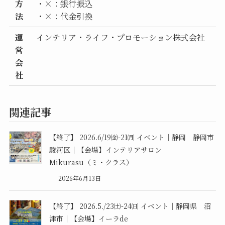
方
・×：銀行振込
法
・×：代金引換
運
インテリア・ライフ・プロモーション株式会社
営
会
社
関連記事
【終了】 2026.6/19㈮-21㈪ イベント｜静岡 静岡市
駿河区｜【会場】インテリアサロン
Mikurasu（ミ・クラス）
2026年6月13日
【終了】 2026.5./23㈯-24㈰ イベント｜静岡県 沼
津市｜【会場】イーラde