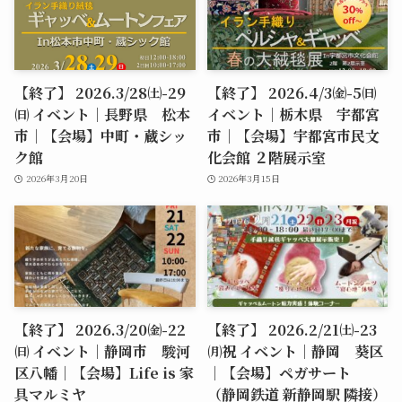
【終了】 2026.3/28㈯-29
【終了】 2026.4/3㈮-5㈰
㈰ イベント｜長野県 松本
イベント｜栃木県 宇都宮
市｜【会場】中町・蔵シッ
市｜【会場】宇都宮市民文
ク館
化会館 ２階展示室
2026年3月20日
2026年3月15日
【終了】 2026.3/20㈮-22
【終了】 2026.2/21㈯-23
㈰ イベント｜静岡市 駿河
㈪祝 イベント｜静岡 葵区
区八幡｜【会場】Life is 家
｜【会場】ペガサート
具マルミヤ
（静岡鉄道 新静岡駅 隣接）