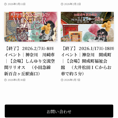
2026年3月11日
2026年2月2日
【終了】 2026.2/7㈯-8㈰
【終了】 2026.1/17㈯-18㈰
イベント｜神奈川 川崎市
イベント｜神奈川 開成町
｜【会場】しんゆり交流空
｜【会場】開成町福祉会
間リリオス （小田急線
館 （大井松田ＩＣからお
新百合ヶ丘駅南口）
車で約５分）
2026年1月30日
2026年1月7日
お問い合わせ