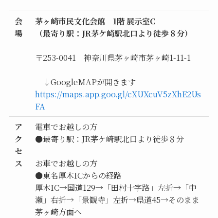
会
茅ヶ崎市民文化会館 1階 展示室C
場
（最寄り駅：JR茅ケ崎駅北口より徒歩８分）
〒253-0041 神奈川県茅ヶ崎市茅ヶ崎1-11-1
↓GoogleMAPが開きます
https:
//
maps.app.goo.gl/cXUXcuV5zXhE2Us
FA
ア
電車でお越しの方
ク
●最寄り駅：JR茅ケ崎駅北口より徒歩８分
セ
ス
お車でお越しの方
●東名厚木ICからの経路
厚木IC→国道129→「田村十字路」左折→「中
瀬」右折→「景観寺」左折→県道45→そのまま
茅ヶ崎方面へ