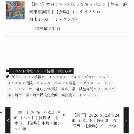
【終了】本日から～2025.12/28 イベント｜静岡 静
岡市駿河区｜【会場】インテリアサロン
Mikurasu（ミ・クラス）
2025年12月9日
イベント情報・フェア情報
お知らせ
2026
イラン手織り
インテリア・ライフ・プロモーション
インテリア相談
ギャッベ
ペルシャ絨毯
ミクラス
ムートン
ムートンシーツ
暮らしの相談
神奈川県
絨毯専門クリーニング
茅ヶ崎市
茅ヶ崎市民文化会館
高密度ムートンシーツ
【終了】 2026.3/28㈯-29
【終了】 2026.5./23㈯-24
㈰ イベント｜長野県 松
㈰ イベント｜静岡県 沼
本市｜【会場】中町・蔵シ
津市｜【会場】イーラde
ック館