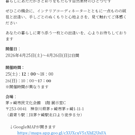
暮らしにあたたかさと彩りをもたらす自然素材のひとつです
ぜひこの機会に、インテリアコーディネーターとともに一点ものの絨
毯と出逢い、手しごとのぬくもりと心地よさを、見て触れてご体感く
ださい
あなたの暮らしに寄り添う一枚との出逢いを、心よりお待ちしており
ます
開催日
：
2026年4月25日(土)～4月26日(日)
2日間
開催時間：
25
(土)
：
12：00
～18：00
(日)
26
：10：00～
17：00
※開催時間が異なります
会場
：
茅ヶ崎市民文化会館 1階 展示室C
〒253-0041 神奈川県茅ヶ崎市茅ヶ崎1-11-1
（最寄り駅：JR茅ケ崎駅北口より徒歩８分）
↓GoogleMAPが開きます
https://
maps.app.goo.gl/cXUXcuV5zXhE2UsFA