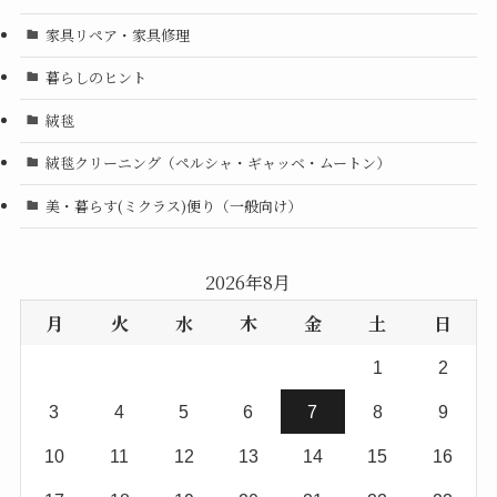
家具リペア・家具修理
暮らしのヒント
絨毯
絨毯クリーニング（ペルシャ・ギャッベ・ムートン）
美・暮らす(ミクラス)便り（一般向け）
2026年8月
月
火
水
木
金
土
日
1
2
3
4
5
6
7
8
9
10
11
12
13
14
15
16