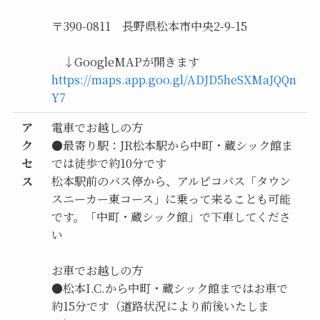
〒390-0811 長野県松本市中央2-9-15
↓GoogleMAPが開きます
https:
//maps.app.goo.gl/ADJD5heSXMaJQQn
Y7
ア
電車でお越しの方
ク
●最寄り駅：JR松本駅から中町・蔵シック館ま
セ
では徒歩で約10分です
ス
松本駅前のバス停から、アルピコバス「タウン
スニーカー東コース」に乗って来ることも可能
です。「中町・蔵シック館」で下車してくださ
い
お車でお越しの方
●松本I.C.から中町・蔵シック館まではお車で
約15分です（道路状況により前後いたしま