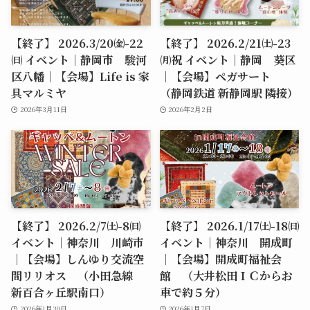
【終了】 2026.3/20㈮-22
【終了】 2026.2/21㈯-23
㈰ イベント｜静岡市 駿河
㈪祝 イベント｜静岡 葵区
区八幡｜【会場】Life is 家
｜【会場】ペガサート
具マルミヤ
（静岡鉄道 新静岡駅 隣接）
2026年3月11日
2026年2月2日
【終了】 2026.2/7㈯-8㈰
【終了】 2026.1/17㈯-18㈰
イベント｜神奈川 川崎市
イベント｜神奈川 開成町
｜【会場】しんゆり交流空
｜【会場】開成町福祉会
間リリオス （小田急線
館 （大井松田ＩＣからお
新百合ヶ丘駅南口）
車で約５分）
2026年1月30日
2026年1月7日