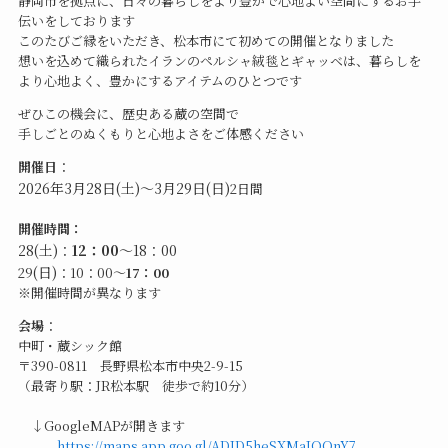
静岡市を拠点に、日々の暮らしをより豊かで心地よい空間にするお手
伝いをしております
このたびご縁をいただき、松本市にて初めての開催となりました
想いを込めて織られたイランのペルシャ絨毯とギャッベは、暮らしを
より心地よく、豊かにするアイテムのひとつです
ぜひこの機会に、歴史ある蔵の空間で
手しごとのぬくもりと心地よさをご体感ください
開催日
：
2026年3月28日(土)～3月29日(日)
2日間
開催時間：
28
(土)
：
12：00
～18：00
(日)
29
：10：00～
17：00
※開催時間が異なります
会場
：
中町・蔵シック館
〒390-0811 長野県松本市中央2-9-15
（最寄り駅：JR松本駅 徒歩で約10分）
↓GoogleMAPが開きます
https://maps.app.goo.gl/ADJD5heSXMaJQQnY7