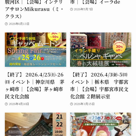
駿河区｜【会場】インテリ
市｜【会場】イーラde
アサロンMikurasu（ミ・
2026年5月7日
クラス）
2026年6月13日
【終了】 2026.4/25㈯-26
【終了】 2026.4/3㈮-5㈰
㈰ イベント｜神奈川県 茅
イベント｜栃木県 宇都宮
ヶ崎市｜【会場】茅ヶ崎市
市｜【会場】宇都宮市民文
民文化会館
化会館 ２階展示室
2026年4月10日
2026年3月15日