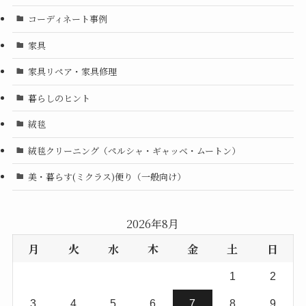
コーディネート事例
家具
家具リペア・家具修理
暮らしのヒント
絨毯
絨毯クリーニング（ペルシャ・ギャッベ・ムートン）
美・暮らす(ミクラス)便り（一般向け）
2026年8月
月
火
水
木
金
土
日
1
2
3
4
5
6
7
8
9