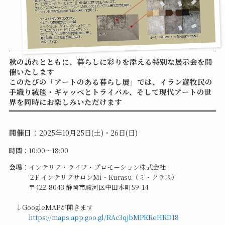
秋の訪れとともに、暮らしに彩りを添える特別な展示会を開
催いたします
このたびの「アートのある暮らし展」では、イラン遊牧民の
手織り絨毯・ギャッベとトライバル、そして現代アートの世
界を同時にお楽しみいただけます
開催日
：
2025年10月25日(土)・26日(日)
時間
：10:00〜18:00
会場
：インテリア・ライフ・プロモーション株式会社
２F インテリアサロンMi・Kurasu（ミ・クラス）
〒422-8043 静岡市駿河区中田本町59-14
↓GoogleMAPが開きます
https://maps.app.goo.gl/RAc3qjbMPKReHRD18