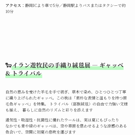
アクセス
：静岡ICより車で5分／静岡駅よりバスまたはタクシーで約
10分
🐑
イラン遊牧民の手織り絨毯展 ― ギャッベ
& トライバル
自然の恵みを受けた羊毛を手で紡ぎ、草木で染め、ひとつひとつ丁寧
に織り上げられたギャッベ。この秋は「素朴な表情と温もりを持つ原
毛色ギャッベ」を特集。 トライバル（部族絨毯）の自由で力強い文様
も揃え、 暮らしに自然のリズムと彩りを添えます
通気性・吸湿性・抗菌性に優れたウールは、実は夏にもぴったり
なかでも青や緑のギャッベは、空や草原を思わせるような涼感のある
色合いで、空間に初夏の息吹を運びます