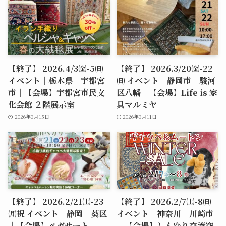
【終了】 2026.4/3㈮-5㈰
【終了】 2026.3/20㈮-22
イベント｜栃木県 宇都宮
㈰ イベント｜静岡市 駿河
市｜【会場】宇都宮市民文
区八幡｜【会場】Life is 家
化会館 ２階展示室
具マルミヤ
2026年3月15日
2026年3月11日
【終了】 2026.2/21㈯-23
【終了】 2026.2/7㈯-8㈰
㈪祝 イベント｜静岡 葵区
イベント｜神奈川 川崎市
｜【会場】ペガサート
｜【会場】しんゆり交流空