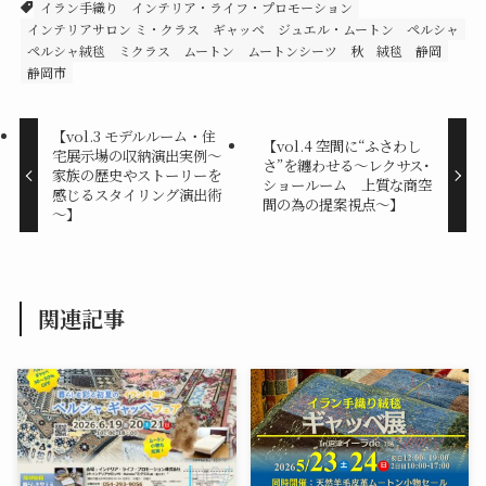
イラン手織り
インテリア・ライフ・プロモーション
インテリアサロン ミ・クラス
ギャッベ
ジュエル・ムートン
ペルシャ
ペルシャ絨毯
ミクラス
ムートン
ムートンシーツ
秋
絨毯
静岡
静岡市
【vol.3 モデルルーム・住
【vol.4 空間に“ふさわし
宅展示場の収納演出実例～
さ”を纏わせる～レクサス･
家族の歴史やストーリーを
ショールーム 上質な商空
感じるスタイリング演出術
間の為の提案視点～】
～】
関連記事