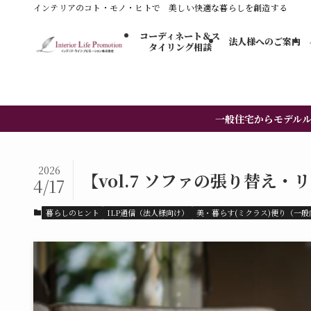
インテリアのコト・モノ・ヒトで 美しい快適な暮らしを創造する
コーディネート＆ス
法人様へのご案内
タイリング​相談
一般住宅からモデル
2026
【vol.7 ソファの張り替え
4/17
暮らしのヒント
ILP通信（法人様向け）
美・暮らす(ミクラス)便り（一般