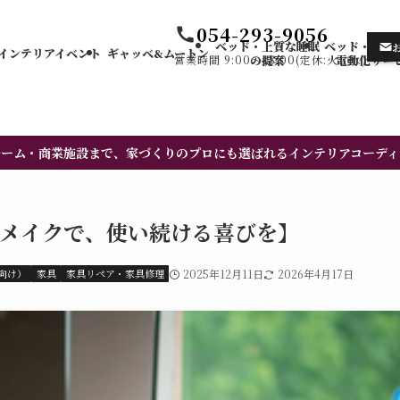
054-293-9056
ベッド・上質な睡眠
ベッド・カー
インテリアイベント
ギャッベ&ムートン
営業時間 9:00〜18:00(定休:火・水)
の提案
電動化サー
ルーム・商業施設まで、家づくりのプロにも選ばれるインテリアコーディ
・リメイクで、使い続ける喜びを】
向け）
家具
家具リペア・家具修理
2025年12月11日
2026年4月17日