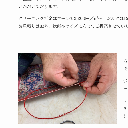
いただいております。
クリーニング料金はウールで8,800円／㎡～、シルクは15
お見積りは無料、状態やサイズに応じてご提案させてい
６
で
会
ー
サ
ギ
に