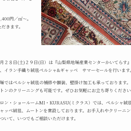
,400円／㎡～。
ただきます。
月２８日(土)２９日(日）は『山梨県地場産業センターかいてらす
、イラン手織り絨毯ペルシャ&ギャッベ サマーセールを行います
場ではペルシャ絨毯の補修や額装、壁掛け加工も承っております
トンのクリーニングも可能です。ぜひお気軽にお立ち寄りくださ
ロン・ショールームMI・KURASU(ミクラス）では、ペルシャ絨
ャッベ絨毯、ムートンを常設しております。お手入れやクリーニン
ついて、いつでもご相談いただけます。