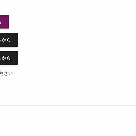
る
らから
らから
ください