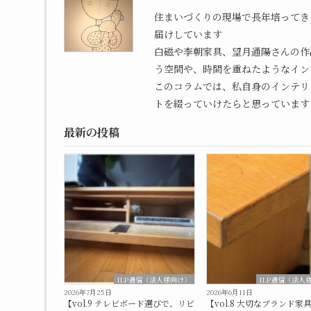
住まいづくりの現場で長年培ってき
届けしています
白磁や李朝家具、望月通陽さんの作
う空間や、時間を重ねたようなイン
このコラムでは、私自身のインテリ
トを綴っていけたらと思っています
最新の投稿
ILP通信（法人様向け）
ILP通信（法人
2026年7月25日
2026年6月11日
【vol.9 テレビボード選びで、リビ
【vol.8 大切なブランド家