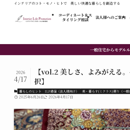
インテリアのコト・モノ・ヒトで 美しい快適な暮らしを創造する
コーディネート＆ス
法人様へのご案内
タイリング​相談
一般住宅からモデル
【vol.2 美しさ、よみがえ
2026
4/17
択】
暮らしのヒント
ILP通信（法人様向け）
美・暮らす(ミクラス)便り（一般
2025年6月26日
2026年4月17日