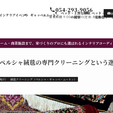
054-293-9056
ベッド・上質な睡眠
ベッド・カー
インテリアイベント
ギャッベ&ムートン
営業時間 9:00〜18:00(定休:火・水)
の提案
電動化サー
ルーム・商業施設まで、家づくりのプロにも選ばれるインテリアコーディ
る。ペルシャ絨毯の専門クリーニングという
向け）
絨毯クリーニング（ペルシャ・ギャッベ・ムートン）