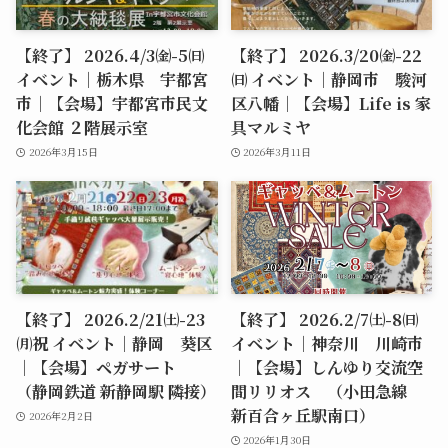
【終了】 2026.4/3㈮-5㈰
【終了】 2026.3/20㈮-22
イベント｜栃木県 宇都宮
㈰ イベント｜静岡市 駿河
市｜【会場】宇都宮市民文
区八幡｜【会場】Life is 家
化会館 ２階展示室
具マルミヤ
2026年3月15日
2026年3月11日
【終了】 2026.2/21㈯-23
【終了】 2026.2/7㈯-8㈰
㈪祝 イベント｜静岡 葵区
イベント｜神奈川 川崎市
｜【会場】ペガサート
｜【会場】しんゆり交流空
（静岡鉄道 新静岡駅 隣接）
間リリオス （小田急線
新百合ヶ丘駅南口）
2026年2月2日
2026年1月30日