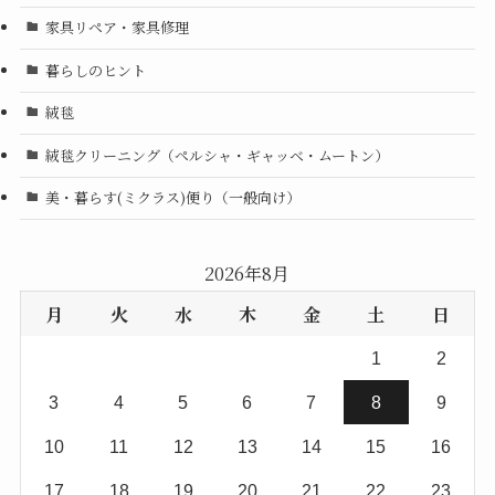
家具リペア・家具修理
暮らしのヒント
絨毯
絨毯クリーニング（ペルシャ・ギャッベ・ムートン）
美・暮らす(ミクラス)便り（一般向け）
2026年8月
月
火
水
木
金
土
日
1
2
3
4
5
6
7
8
9
10
11
12
13
14
15
16
17
18
19
20
21
22
23