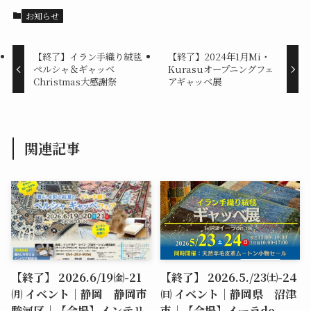
お知らせ
【終了】イラン手織り絨毯
【終了】2024年1月Mi・
ペルシャ＆ギャッベ
Kurasuオープニングフェ
Christmas大感謝祭
アギャッベ展
関連記事
【終了】 2026.6/19㈮-21
【終了】 2026.5./23㈯-24
㈪ イベント｜静岡 静岡市
㈰ イベント｜静岡県 沼津
駿河区｜【会場】インテリ
市｜【会場】イーラde