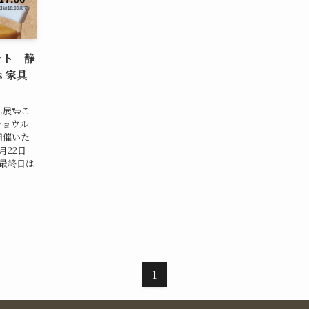
ベント｜静
s 家具
展🐑こ
ショウル
開催いた
月22日
（最終日は
1