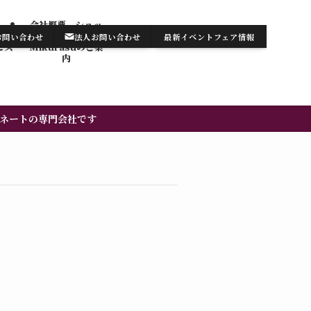
会社概要 ショッ
テンの
プ・サロン
お問い合わせ
法人お問い合わせ
最新イベントフェア情報
お知らせ/最新情報
お問い合わせ
ビス
Mikurasuのご案
内​
ネートの専門会社です