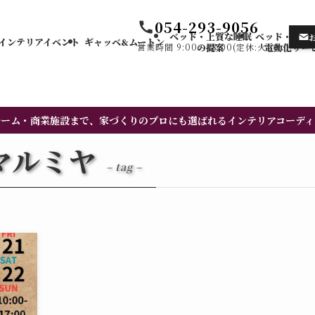
054-293-9056
ベッド・上質な睡眠
ベッド・カー
インテリアイベント
ギャッベ&ムートン
営業時間 9:00〜18:00(定休:火・水)
の提案
電動化サー
ルーム・商業施設まで、家づくりのプロにも選ばれるインテリアコーディ
家具マルミヤ
– tag –