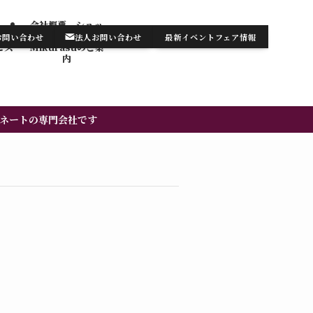
会社概要 ショッ
テンの
プ・サロン
お問い合わせ
法人お問い合わせ
最新イベントフェア情報
お知らせ/最新情報
お問い合わせ
ビス
Mikurasuのご案
内​
ネートの専門会社です