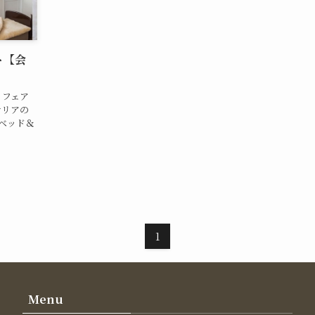
ント【会
」フェア
ンテリアの
納ベッド＆
1
Menu