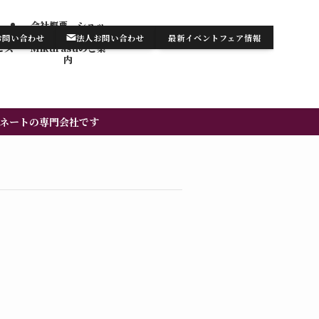
会社概要 ショッ
テンの
プ・サロン
お問い合わせ
法人お問い合わせ
最新イベントフェア情報
お知らせ/最新情報
お問い合わせ
ビス
Mikurasuのご案
内​
ネートの専門会社です