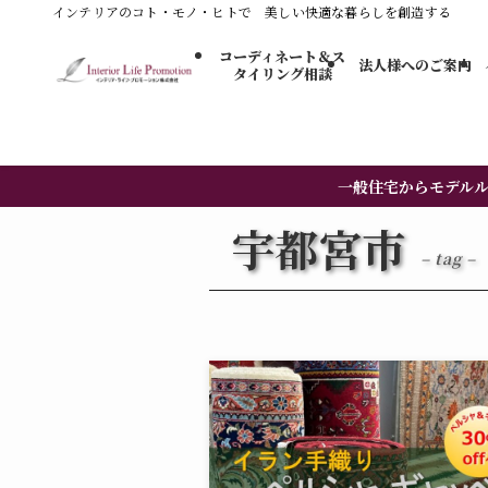
インテリアのコト・モノ・ヒトで 美しい快適な暮らしを創造する
コーディネート＆ス
法人様へのご案内
タイリング​相談
一般住宅からモデル
宇都宮市
– tag –