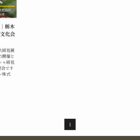
ト｜栃木
文化会
大絨毯展
の開催と
シャ絨毯
売会です
ン株式
1