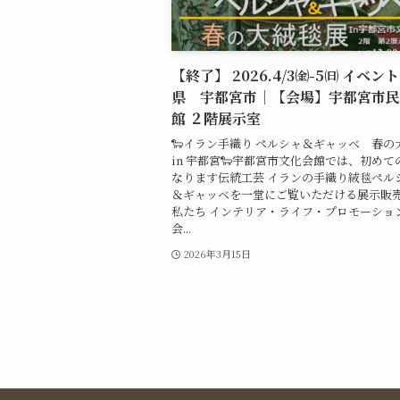
【終了】 2026.4/3㈮-5㈰ イベン
県 宇都宮市｜【会場】宇都宮市民
館 ２階展示室
🐑イラン手織り ペルシャ＆ギャッベ 春の
in 宇都宮🐑宇都宮市文化会館では、初めて
なります伝統工芸 イランの手織り絨毯ペル
＆ギャッベを一堂にご覧いただける展示販
私たち インテリア・ライフ・プロモーショ
会...
2026年3月15日