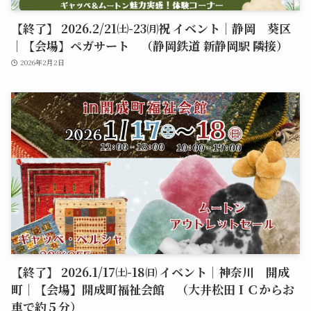
【終了】 2026.2/21㈯-23㈪祝 イベント｜静岡 葵区
｜【会場】ペガサート （静岡鉄道 新静岡駅 隣接）
2026年2月2日
【終了】 2026.1/17㈯-18㈰ イベント｜神奈川 開成
町｜【会場】開成町福祉会館 （大井松田ＩＣからお
車で約５分）