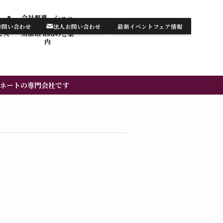
会社概要 ショッ
テンの
プ・サロン
お問い合わせ
法人お問い合わせ
最新イベントフェア情報
お知らせ/最新情報
お問い合わせ
ビス
Mikurasuのご案
内​
ネートの専門会社です