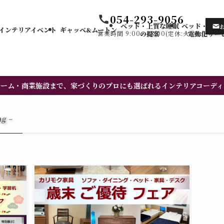
054-293-9056
ベッド・上質な睡眠
ベッド・カー
インテリアイベント
ギャッベ&ムートン
営業時間 9:00〜18:00(定休:火・水)
の提案
電動化サー
ルーム・商業施設まで、家づくりのプロにも選ばれるインテリアコーディ
ag –