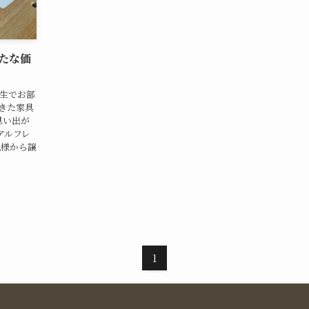
新たな価
生でお部
てきた家具
思い出が
アルフレ
兄様から譲
1