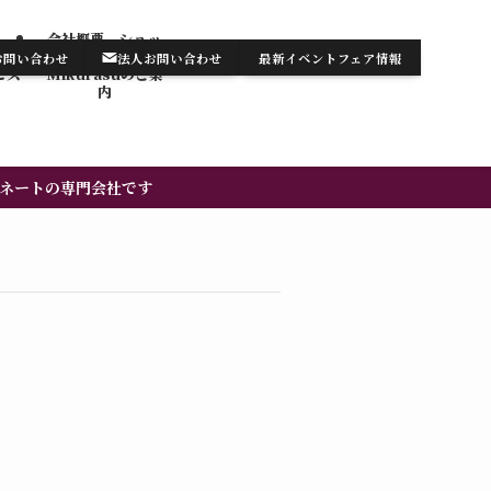
会社概要 ショッ
テンの
プ・サロン
お問い合わせ
法人お問い合わせ
最新イベントフェア情報
お知らせ/最新情報
お問い合わせ
ビス
Mikurasuのご案
内​
ネートの専門会社です