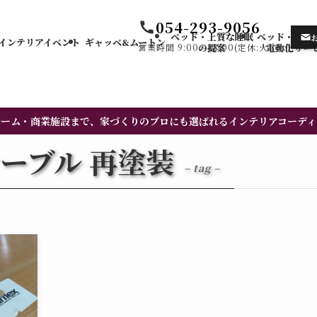
054-293-9056
ベッド・上質な睡眠
ベッド・カー
インテリアイベント
ギャッベ&ムートン
営業時間 9:00〜18:00(定休:火・水)
の提案
電動化サー
ルーム・商業施設まで、家づくりのプロにも選ばれるインテリアコーディ
ーブル 再塗装
– tag –