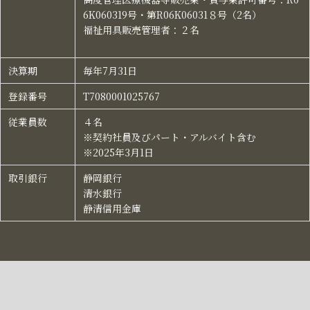
6K060319号・第R06K06031８号（2名）​
福祉用具販売管理者：２名​
決算期​
毎年7月31日​
登録番号​
T7080001025767​
従業員数​
４名​
※契約社員及びパート・アルバイト含む​
※2025年3月1日
取引銀行​
静岡銀行​
清水銀行​
静清信用金庫