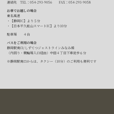
連絡先 TEL：054-293-9056 FAX：054-293-9058​
お車でお越しの場合
東名高速
・【静岡IC】より５分​
・【日本平久能山スマートIC】より10分​
駐車場 ４台​
バスをご利用の場合
静岡駅南口/しずてつジャストラインみなみ線
（内回り・競輪場入口経由）中田４丁目下車徒歩６分​
※静岡駅南口からは、タクシー（10分）のご利用も便利です​