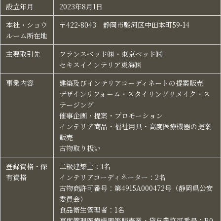
設立年月​
2023年8月1日​
本社・ショウ
〒422-8043 静岡市駿河区中田本町59-14​
ルーム所在地​
主要取引先​
フランスベッド㈱・東京ベッド㈱​
セキスイインテリア東海㈱​
事業内容​
建築及びインテリアコーディネートの提案販売​
デザインリフォーム​・スタイリングリメイク・ス
テージング
催事企画・提案・プロモーション​
インテリア商品・福祉用具・高度医療機器の提案
販売​
古物取り扱い​
登録資格・保
二級建築士：1名​
有資格​
インテリアコーディネーター：2名​
古物商許可番号：第4915A000472号（静岡県公安
委員会）​
食品衛生管理者：1名​
高度管理医療機器等販売業・貸与業許可番号：R0